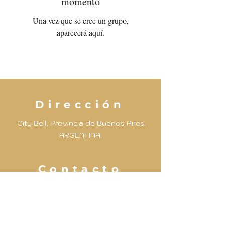
momento
Una vez que se cree un grupo,
aparecerá aquí.
Dirección
City Bell, Provincia de Buenos Aires.
ARGENTINA.
Contacto
Email:
normareyes@escuelaparapadres.org
Tel:
+54 9 221 4364901